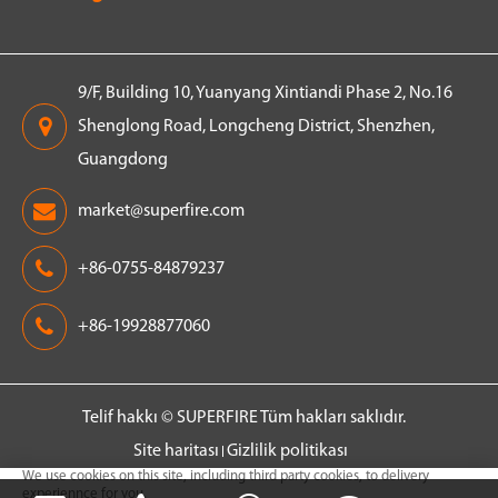
9/F, Building 10, Yuanyang Xintiandi Phase 2, No.16
Shenglong Road, Longcheng District, Shenzhen,
Guangdong
market@superfire.com
+86-0755-84879237
+86-19928877060
Telif hakkı ©
SUPERFIRE
Tüm hakları saklıdır.
Site haritası
Gizlilik politikası
We use cookies on this site, including third party cookies, to delivery
experiennce for you.