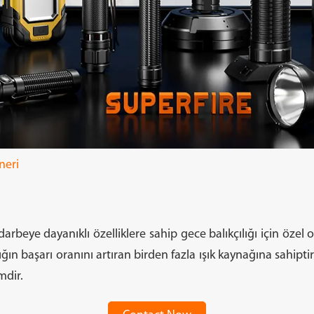
feneri
Farlar
eneri
arbeye dayanıklı özelliklere sahip gece balıkçılığı için özel o
lığın başarı oranını artıran birden fazla ışık kaynağına sahiptir. 
arı
Profesyonel ışıklar
Güne
mdir.