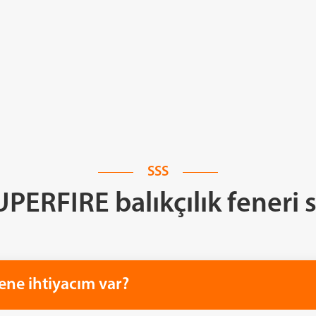
SSS
PERFIRE balıkçılık feneri 
ümene ihtiyacım var?