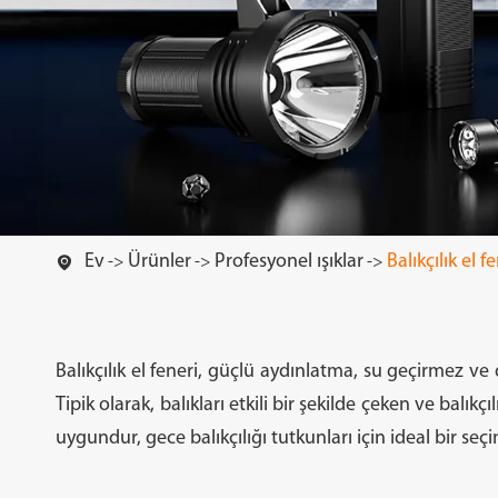
El feneri
Yüksek son el 
Ev
Ürünler
Profesyonel ışıklar
Balıkçılık el f

Balıkçılık el feneri, güçlü aydınlatma, su geçirmez ve d
Tipik olarak, balıkları etkili bir şekilde çeken ve balıkçı
Kamp ışıkları
Çalışma ışıkl
uygundur, gece balıkçılığı tutkunları için ideal bir seçi