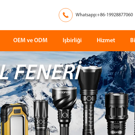

Whatsapp:+86-19928877060
OEM ve ODM
Işbirliği
Hizmet
B
L FENERI
Avrupa
Asya
Kurtarma
Arama