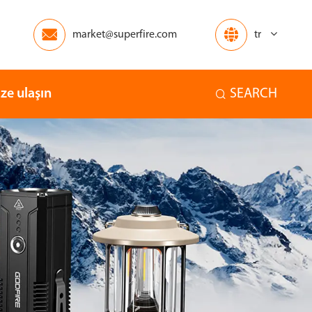


market@superfire.com
tr
ize ulaşın
SEARCH

Afrika
Okyanusya
Ev
Diğerleri