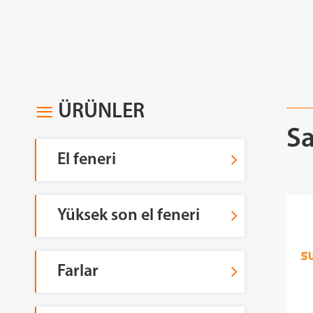
ÜRÜNLER

Sa
El feneri
Yüksek son el feneri
Farlar