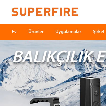
Ev
Ürünler
Uygulamalar
Şirket
BALIKÇILIK E
Kuzey amerika
Güney amerika
Açık havada
Sanayi