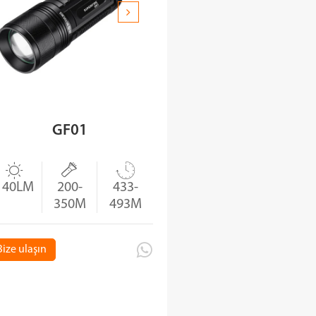
GF01



140LM
200-
433-
350M
493M

Bize ulaşın