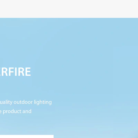
ERFIRE
ality outdoor lighting
re product and