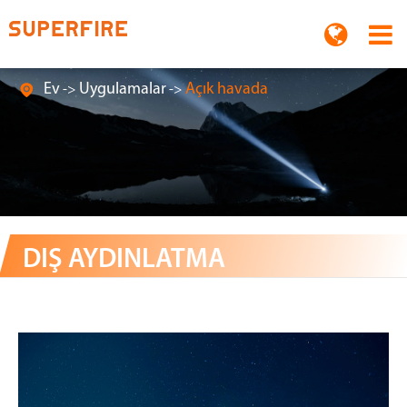
Ev
Uygulamalar
Açık havada

DIŞ AYDINLATMA