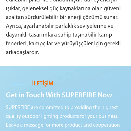
edilebilir piller ile donatılmıştır. Güneş enerjili
ışıklar, geleneksel güç kaynaklarına olan güveni
azaltan sürdürülebilir bir enerji çözümü sunar.
Ayrıca, ayarlanabilir parlaklık seviyelerine ve
dayanıklı tasarımlara sahip taşınabilir kamp
fenerleri, kampçılar ve yürüyüşçüler için gerekli
arkadaşlardır.
İLETIŞIM
Get in Touch With SUPERFIRE Now
SUPERFIRE are committed to providing the highest
quality outdoor lighting products for your business.
Leave a message for more product and cooperation