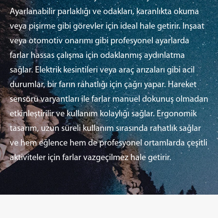
Ayarlanabilir parlaklığı ve odakları, karanlıkta okuma
veya pişirme gibi görevler için ideal hale getirir. Inşaat
veya otomotiv onarımı gibi profesyonel ayarlarda
farlar hassas çalışma için odaklanmış aydınlatma
sağlar. Elektrik kesintileri veya araç arızaları gibi acil
durumlar, bir farın rahatlığı için çağrı yapar. Hareket
sensörü varyantları ile farlar manuel dokunuş olmadan
etkinleştirilir ve kullanım kolaylığı sağlar. Ergonomik
tasarım, uzun süreli kullanım sırasında rahatlık sağlar
ve hem eğlence hem de profesyonel ortamlarda çeşitli
aktiviteler için farlar vazgeçilmez hale getirir.